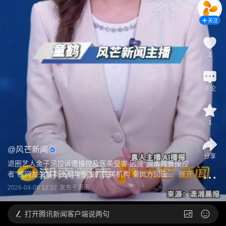
关注
1
评论
1
@
风芒新闻
分享
退圈艺人金子涵控诉遭操控及医美受害 因提“资本背景操控
者”被网友关联秦岚早年参股的医美机构 秦岚方回应...
展开
2026-04-09 12:32
发布于
湖南
打开
腾讯新闻客户端说两句