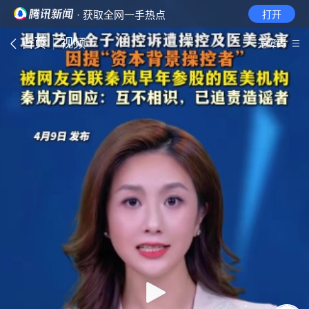
· 获取全网一手热点
打开
首页
视频
无障碍