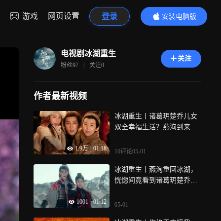
游戏
网页设置
登录
安装电脑版
内容更精彩
电视剧冰湖重生
关注
粉丝
97
|
关注
0
作者最新视频
冰湖重生丨诸葛玥楚乔儿女
双全幸福生活？燕洵到来释
然微笑！
1.9万
|
01:18
10评论
05-01
冰湖重生丨燕洵重回冰湖，
恍惚间竟看到诸葛玥楚乔身
影！
1001
|
01:12
05-01