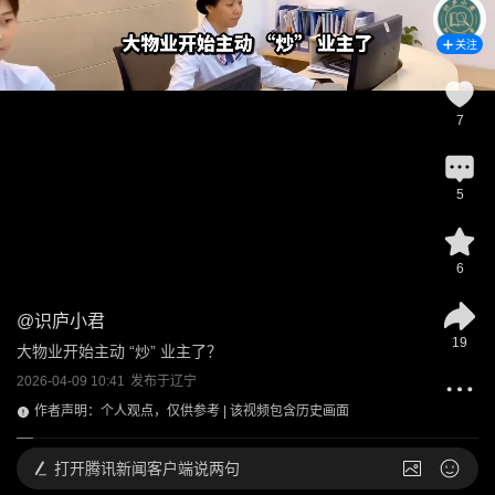
关注
7
5
6
@
识庐小君
19
大物业开始主动 “炒” 业主了？
2026-04-09 10:41
发布于
辽宁
作者声明：个人观点，仅供参考 | 该视频包含历史画面
打开
腾讯新闻客户端说两句