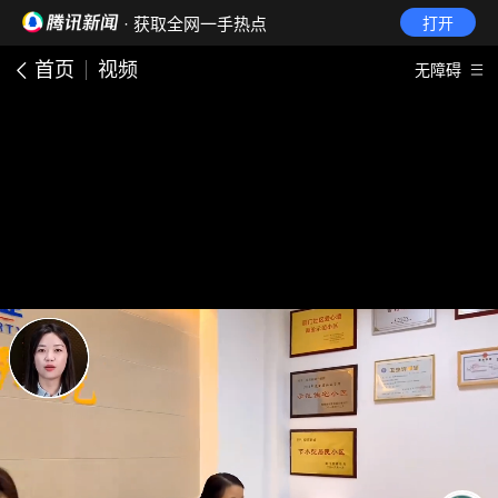
· 获取全网一手热点
打开
首页
视频
无障碍