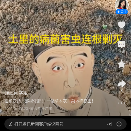
关注
4
评论
3
8
@
三问学姐
拒绝农药！鄙视化肥！ 一袋草木灰，菜地称霸王！
2026-04-08 23:46
发布于
广东
打开
腾讯新闻客户端说两句