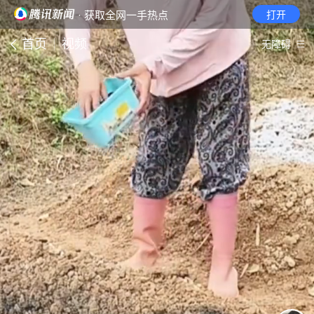
· 获取全网一手热点
打开
首页
视频
无障碍