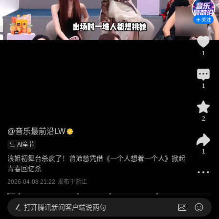
关注
1
1
2
@
音乐最前沿LW
AI章节
1
浪姐初舞台杀疯了！曾沛慈凭借《一个人想着一个人》掀起
青春回忆杀
2026-04-08 21:22
发布于
浙江
打开
腾讯新闻客户端说两句