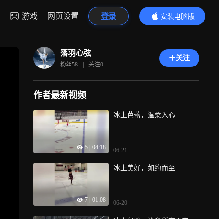
游戏
网页设置
登录
安装电脑版
内容更精彩
落羽心弦
关注
粉丝
58
|
关注
0
作者最新视频
冰上芭蕾，温柔入心
5
|
04:18
06-21
冰上美好，如约而至
7
|
01:08
06-20