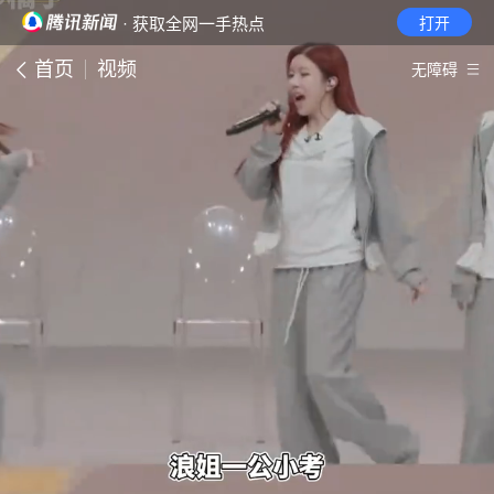
· 获取全网一手热点
打开
首页
视频
无障碍