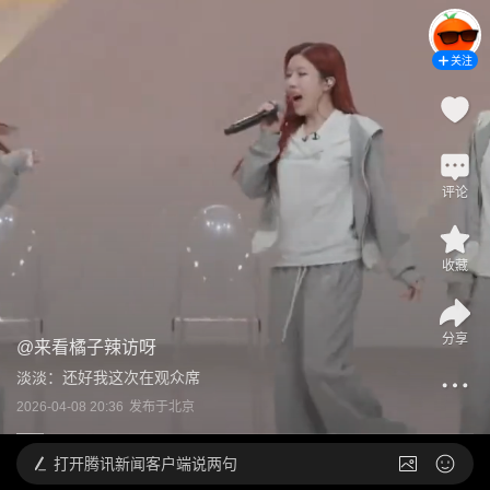
关注
评论
收藏
分享
@
来看橘子辣访呀
淡淡：还好我这次在观众席
2026-04-08 20:36
发布于
北京
打开
腾讯新闻客户端说两句