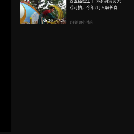
景区插班生｜ 36岁男演员无
戏可拍，今年7月入职长春市
动植物公园担任二郎神NP
343
|
07:23
C，在景区，他经历过舞台
1评论
18小时前
冷场和观众搅局，也因粉丝
捧场感动落泪，他首次谈及
薪资待遇，称能多赚钱也不
敢花……