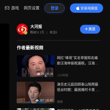
游戏
网页设置
登录
安装电脑版
内容更精彩
大河报
关注
粉丝
51.1万
|
关注
0
作者最新视频
网红“峰哥”实名举报知名编
剧汪海林偷税漏税，汪海林
回应：某些网红为了流量炒
29
|
01:16
作，该事件仅处于举报受理
-5小时前
阶段，暂无官方调查结论
演员史元庭回顾泰山陪爬最
低谷时期：最困难时卡里 只
剩2万元，眼看坐吃山空
267
|
01:07
刚刚