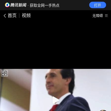
· 获取全网一手热点
打开
首页
视频
无障碍