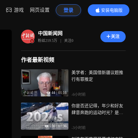
游戏
网页设置
登录
安装电脑版
内容更精彩
中国新闻网
关注
粉丝
219.5万
|
关注
0
作者最新视频
美学者：美国借新疆议题推
行有罪推定
44
|
01:16
-6小时前
你是否还记得，年少和好友
肆意奔跑的运动时光？是否
享受如今丰富便捷、科技赋
156
|
01:36
能的健身生活？让我们跟随
-3小时前
时光脚步，第一视角重温全