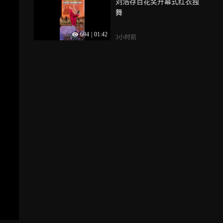
刘浩存百花奖开幕式红衣独
民健身数十年变迁
舞
694
|
01:42
3小时前