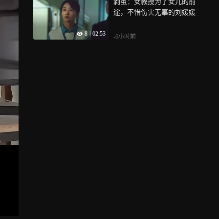
剥茧：女教授为了女儿的前
途，不惜伤害无辜的刘媛媛
8
|
02:53
-6小时前