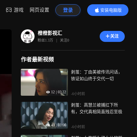
游戏
网页设置
登录
安装电脑版
内容更精彩
橙橙影视汇
关注
粉丝
1.3万
|
关注
0
作者最新视频
剥茧：丁由美被传讯问话，
铁证如山终于交代一切
12
|
03:22
-6小时前
剥茧：高慧兰被捕扛下所
有，交代真相简直残忍至极
43
|
03:06
-6小时前