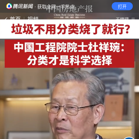
· 获取全网一手热点
打开
首页
视频
无障碍