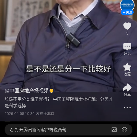
关注
5
评论
收藏
@
中国房地产报视频
分享
垃圾不用分类烧了就行？ 中国工程院院士杜祥琬：分类才
是科学选择
2026-04-08 10:39
发布于
北京
打开
腾讯新闻客户端说两句