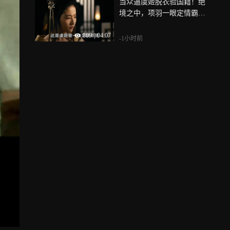
当众逼虞姬脱衣验国籍！绝
境之中，项羽一眼定情霸气
护妻《鸿门宴传奇》
809
|
04:07
-1小时前