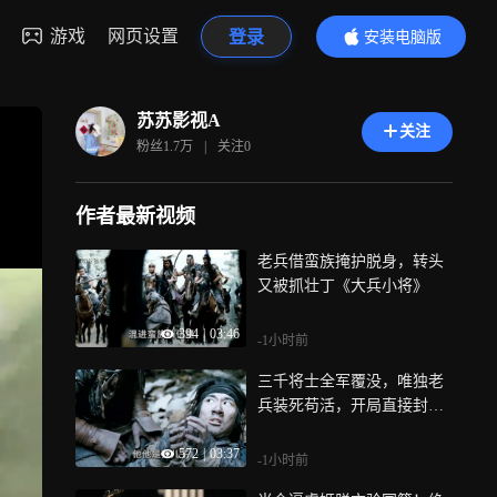
游戏
网页设置
登录
安装电脑版
内容更精彩
苏苏影视A
关注
粉丝
1.7万
|
关注
0
作者最新视频
老兵借蛮族掩护脱身，转头
又被抓壮丁《大兵小将》
394
|
03:46
-1小时前
三千将士全军覆没，唯独老
兵装死苟活，开局直接封神
《大兵小将》
572
|
03:37
-1小时前