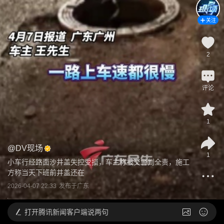
关注
2
评论
1
@
DV现场
1
小车行经路面沙井盖失控受损，车主称被交警判全责，施工
方称当天下班前井盖还在
2026-04-07 22:33
发布于
广东
打开
腾讯新闻客户端说两句