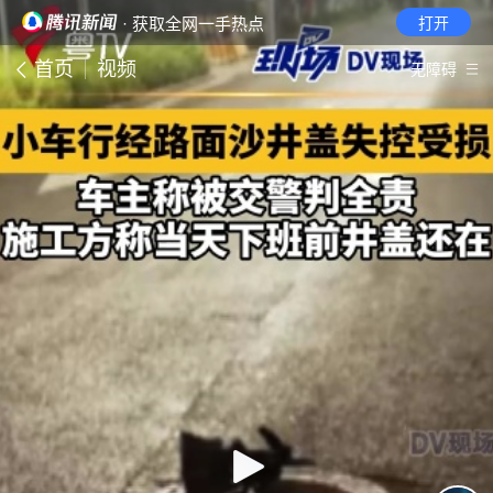
· 获取全网一手热点
打开
首页
视频
无障碍