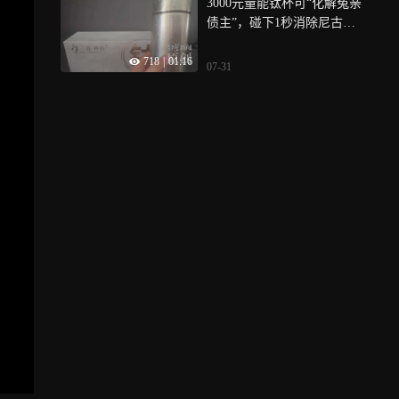
3000元量能钛杯可“化解冤亲
债主”，碰下1秒消除尼古
丁？记者调查三真神韵伪科
718
|
01:16
学骗局
07-31