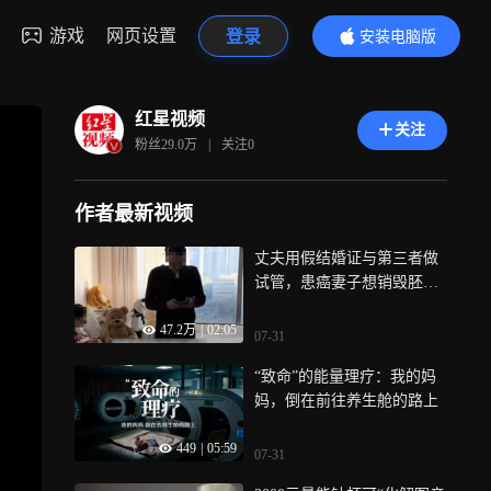
游戏
网页设置
登录
安装电脑版
内容更精彩
红星视频
关注
粉丝
29.0万
|
关注
0
作者最新视频
丈夫用假结婚证与第三者做
试管，患癌妻子想销毁胚胎
被拒，律师解读
47.2万
|
02:05
07-31
“致命”的能量理疗：我的妈
妈，倒在前往养生舱的路上
449
|
05:59
07-31