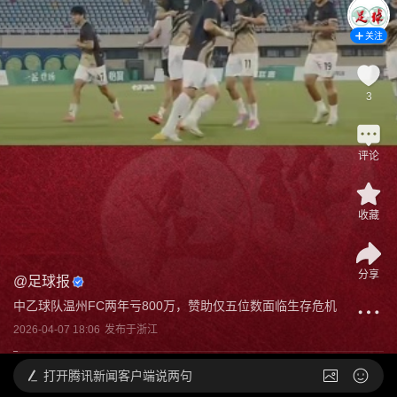
关注
3
评论
收藏
分享
@
足球报
中乙球队温州FC两年亏800万，赞助仅五位数面临生存危机
2026-04-07 18:06
发布于
浙江
打开
腾讯新闻客户端说两句