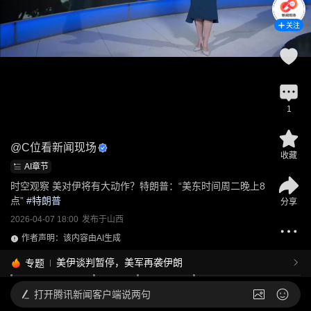
关注
1
@
C位看新闻现场
收藏
AI章节
时空观察 美对伊将有大动作？特朗普：“美东时间周二晚上8
点”
 #
特朗普
分享
2026-04-07 18:00
发布于
山西
作者声明：该内容由AI生成
美伊谈判暂停，美军再袭伊朗
专题
打开
腾讯新闻客户端说两句