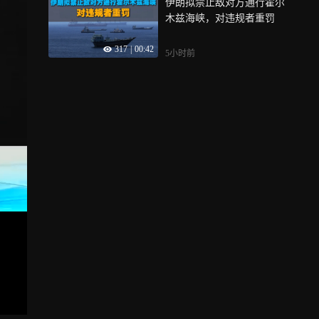
伊朗拟禁止敌对方通行霍尔
木兹海峡，对违规者重罚
317
|
00:42
5小时前