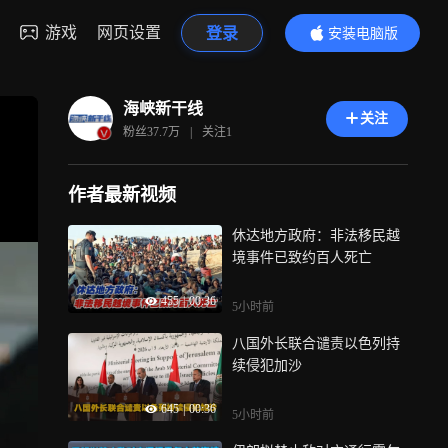
游戏
网页设置
登录
安装电脑版
内容更精彩
海峡新干线
关注
粉丝
37.7万
|
关注
1
作者最新视频
休达地方政府：非法移民越
境事件已致约百人死亡
455
|
00:36
5小时前
八国外长联合谴责以色列持
续侵犯加沙
645
|
00:36
5小时前