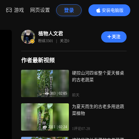
游戏
网页设置
登录
安装电脑版
内容更精彩
植物人文君
关注
粉丝
3501
|
关注
0
作者最新视频
硬控山河四省整个夏天餐桌
的古老蔬菜
383
|
02:05
前天
为夏天而生的古老多用途蔬
菜植物
2311
|
02:24
1评论
07-28