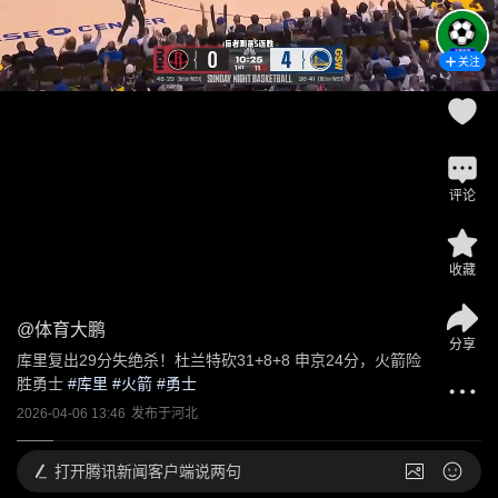
关注
评论
收藏
@
体育大鹏
分享
库里复出29分失绝杀！杜兰特砍31+8+8 申京24分，火箭险
胜勇士
 #
库里
 #
火箭
 #
勇士
2026-04-06 13:46
发布于
河北
打开
腾讯新闻客户端说两句