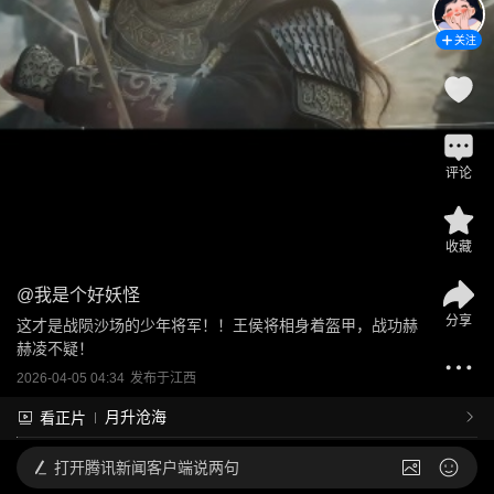
关注
评论
收藏
@
我是个好妖怪
分享
这才是战陨沙场的少年将军！！王侯将相身着盔甲，战功赫
赫凌不疑！
2026-04-05 04:34
发布于
江西
月升沧海
看正片
打开
腾讯新闻客户端说两句