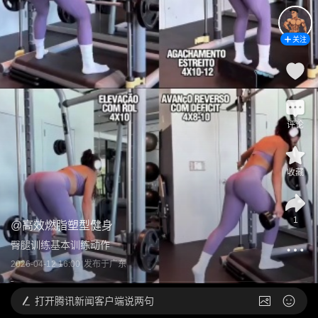
关注
评论
收藏
1
@
高效燃脂塑型健身
臀腿训练基本训练动作
2026-04-12 16:00
发布于
广东
打开
腾讯新闻客户端说两句