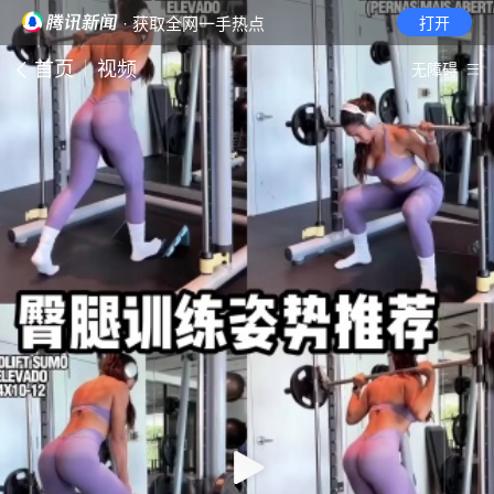
· 获取全网一手热点
打开
首页
视频
无障碍