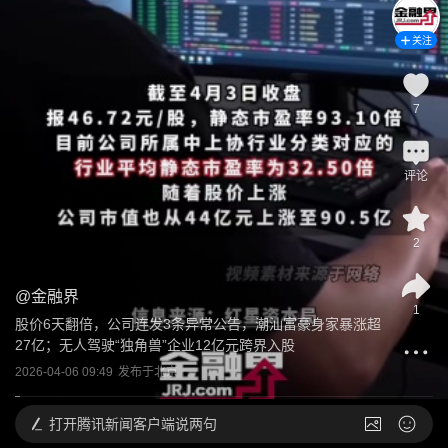
关注
7
评论
2
@
金融界
1
股价6天翻倍，公司连发3条异常公告，潮汕富豪身家暴涨超
27亿；无人驾驶“独角兽”企业12亿元跨界入股
2026-04-06 09:49
发布于
北京
打开
腾讯新闻客户端说两句