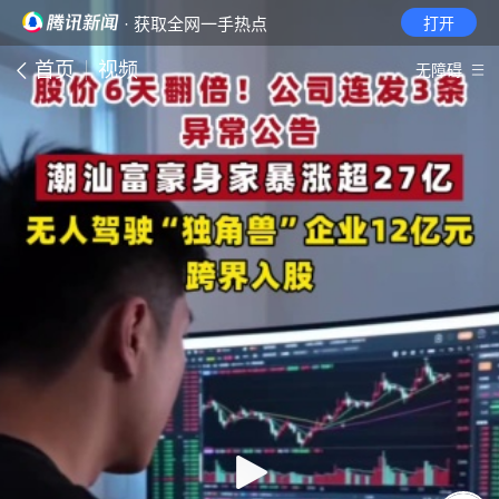
· 获取全网一手热点
打开
首页
视频
无障碍