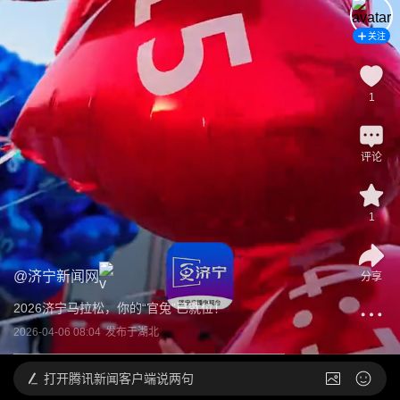
关注
1
评论
1
@
济宁新闻网
分享
2026济宁马拉松，你的“官兔”已就位！
2026-04-06 08:04
发布于
湖北
打开
腾讯新闻客户端说两句