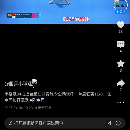
关注
13
4
3
@
国乒小球迷
7
申裕斌34拍近台超快对轰球令全场欢呼！单局狂轰11-0，陈
幸同被打沉默
 #
陈幸同
2026-04-04 19:28
发布于
甘肃
打开
腾讯新闻客户端说两句