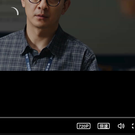
720P
倍速