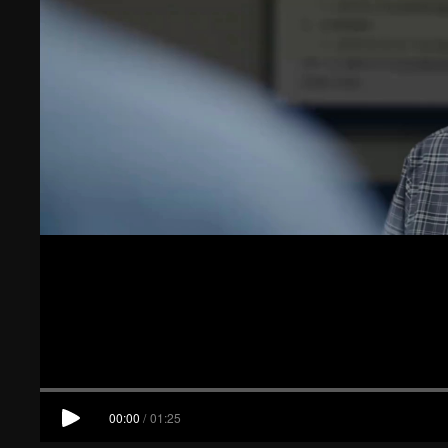
00:00
/
01:25