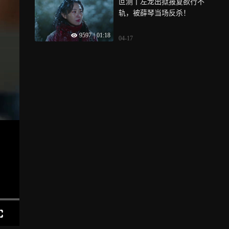
叵测丨左龙出狱报复欲行不
轨，被薛琴当场反杀！
9597
|
01:18
04-17