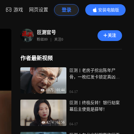
游戏
网页设置
登录
安装电脑版
内容更精彩
叵测官号
关注
粉丝
89
|
关注
0
作者最新视频
叵测丨老房子挖出陈年尸
骨，一枚红发卡锁定真凶薛
琴！
3.0万
|
01:44
04-17
叵测丨终极反转！银行劫案
幕后主使竟是薛琴！
4274
|
02:56
04-17