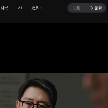
财经
AI
更多
叵测官号
搜索