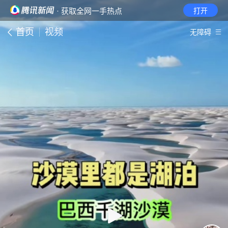
· 获取全网一手热点
打开
首页
视频
无障碍