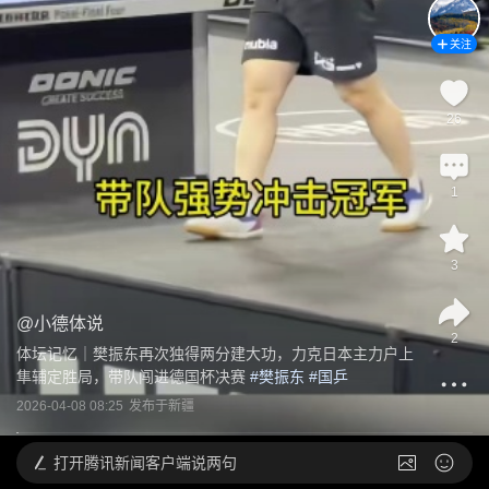
关注
26
1
3
@
小德体说
2
体坛记忆｜樊振东再次独得两分建大功，力克日本主力户上
隼辅定胜局，带队闯进德国杯决赛
 #
樊振东
 #
国乒
2026-04-08 08:25
发布于
新疆
打开
腾讯新闻客户端说两句