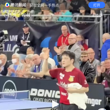
· 获取全网一手热点
打开
首页
视频
无障碍