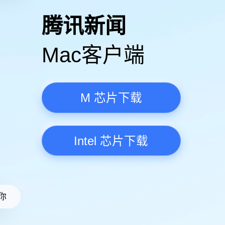
高清视频·更流畅
腾讯新
Mac客
M 芯
Intel