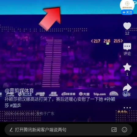
关注
12
评论
1
@
壹剪媒体育
分享
孙颖莎把汉娜高达打哭了，赛后还暖心安慰了一下她
 #
孙颖
莎
 #
国乒
2026-04-04 15:40
发布于
广东
打开
腾讯新闻客户端说两句