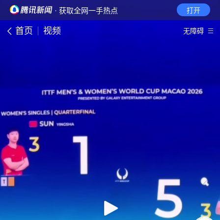
· 获取全网一手热点
打开
首页
视频
无障碍