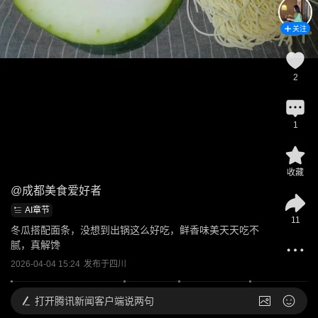
关注
2
1
收藏
@
成都美食爱好者
AI章节
11
冬瓜搭配面条，没想到出锅这么好吃，鲜香味美天天吃不
腻，真解馋
2026-04-04 15:24
发布于
四川
打开
腾讯新闻客户端说两句