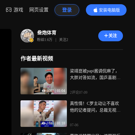
游戏
网页设置
登录
安装电脑版
内容更精彩
叁炮体育
关注
粉丝
1.6万
|
关注
2
作者最新视频
梁靖崑被papi酱调侃麻了，
大胖对答如流，国乒喜剧人
名不虚传
6088
|
01:04
2评论
07-09
真性情！C罗主动让不喜欢
他的记者提问，总裁无视一
切质疑
1630
|
01:18
07-06