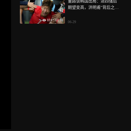
董路谈韩国出局：进四强后
期望变高，洪明甫“背后之
人”要被查
814
|
01:18
06-29