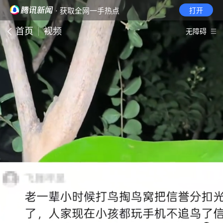
· 获取全网一手热点
打开
首页
视频
无障碍