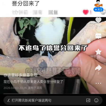
关注
59
3
20
2
@
这里好多娱重生版
现在小鸟不怕人原来是人类信誉分修复了
2026-04-03 23:26
发布于
湖南
打开
腾讯新闻客户端说两句