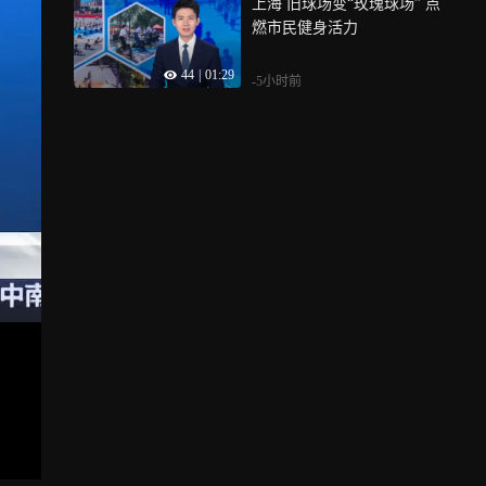
上海 旧球场变“玫瑰球场” 点
燃市民健身活力
44
|
01:29
-5小时前