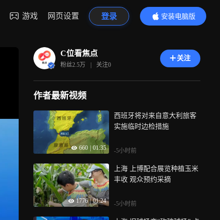
游戏
网页设置
登录
安装电脑版
内容更精彩
C位看焦点
关注
粉丝
2.5万
|
关注
0
作者最新视频
西班牙将对来自意大利旅客
实施临时边检措施
660
|
01:35
-5小时前
上海 上博配合展览种植玉米
丰收 观众预约采摘
1776
|
01:24
-5小时前