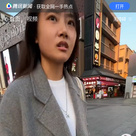
· 获取全网一手热点
打开
首页
视频
无障碍