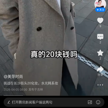
关注
9
2
2
分享
@
美芽时尚
挑战在长沙街头20化妆，水光韩系妆
2026-04-05 08:00
发布于
吉林
打开
腾讯新闻客户端说两句