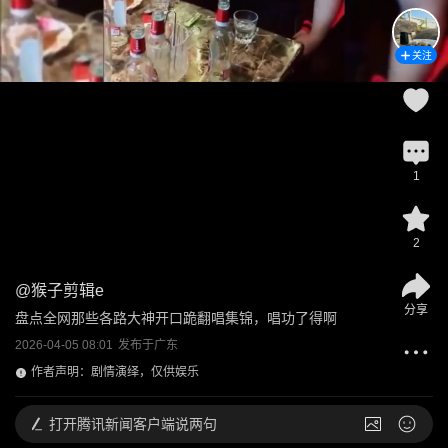
关注
1
2
@
猴子剪辑e
分享
盘点全网那些各路大神开口跪翻唱集锦，唱功了得啊
2026-04-05 08:01
发布于
广东
作者声明：剧情演绎，仅供娱乐
打开
腾讯新闻客户端说两句