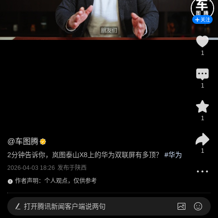
关注
1
1
1
@
车图腾
1
2分钟告诉你，岚图泰山X8上的华为双联屏有多顶？
 #
华为
2026-04-03 18:26
发布于
陕西
作者声明：个人观点，仅供参考
打开
腾讯新闻客户端说两句