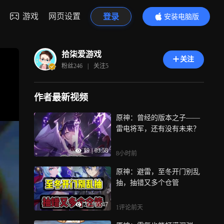
游戏
网页设置
登录
安装电脑版
内容更精彩
拾柒爱游戏
关注
粉丝
246
|
关注
5
作者最新视频
原神：曾经的版本之子——
雷电将军，还有没有未来？
19
|
03:58
8小时前
原神：避雷，至冬开门别乱
抽，抽错又多个仓管
25
|
05:47
1评论
前天