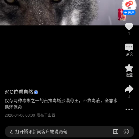
关注
1
评论
收藏
@
C位看自然
1
仅存两种毒蜥之一的吉拉毒蜥沙漠称王，不靠毒液，全靠水
循环保命
2026-04-06 00:00
发布于
山西
打开
腾讯新闻客户端说两句