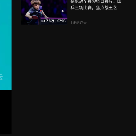
横滨冠军赛8月5日赛程：国
乒三场比赛，焦点战王艺迪
大战伊藤美诚
2.8万
|
02:03
1评论
昨天