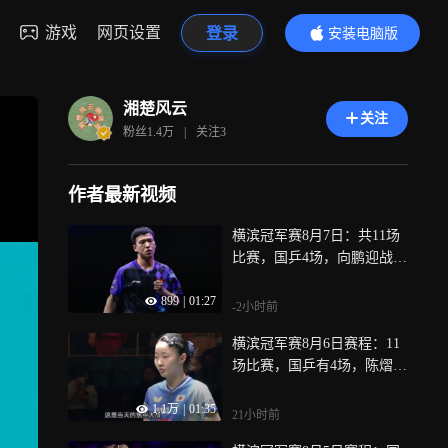
游戏
网页设置
登录
安装电脑版
内容更精彩
湘楚风云
关注
粉丝
1.4万
|
关注
3
作者最新视频
横滨冠军赛8月7日：共11场
比赛，国乒4场，向鹏迎战张
本智和
899
|
01:27
-2小时前
横滨冠军赛8月6日赛程：11
场比赛，国乒有4场，陈熠迎
战张本美和
1.1万
|
01:35
21小时前