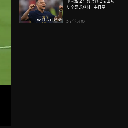
中圈越位？姆巴佩把法国队
友全踢成耗材 | 主打星
11.1万
|
03:09
24评论
06-06