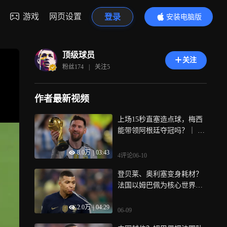
游戏
网页设置
登录
安装电脑版
内容更精彩
顶级球员
关注
粉丝
174
|
关注
5
作者最新视频
上场15秒直塞造点球，梅西
能带领阿根廷夺冠吗？｜ 主
打星
8.0万
|
03:43
4评论
06-10
登贝莱、奥利塞变身耗材？
法国以姆巴佩为核心世界杯
能走多远？ ｜ 主打星
2.0万
|
04:29
06-09