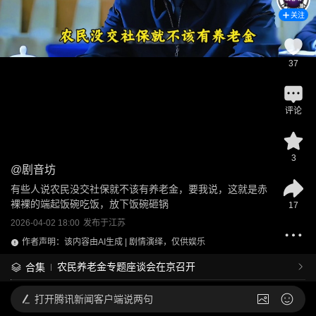
关注
37
评论
3
@
剧音坊
有些人说农民没交社保就不该有养老金，要我说，这就是赤
裸裸的端起饭碗吃饭，放下饭碗砸锅
17
2026-04-02 18:00
发布于
江苏
作者声明：该内容由AI生成 | 剧情演绎，仅供娱乐
农民养老金专题座谈会在京召开
合集
打开
腾讯新闻客户端说两句