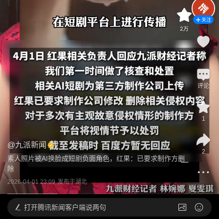
关注
2
评论
1
@
九派新闻
2
素人照片被AI换脸成短剧负面角色，红果：已要求制作方删
除
2026-04-01 23:09
发布于
湖北
打开
腾讯新闻客户端说两句