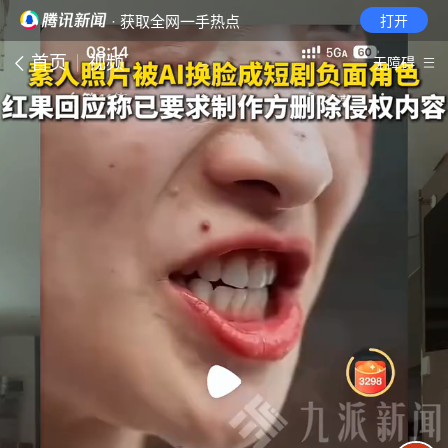
· 获取全网一手热点
打开
首页
视频
无障碍