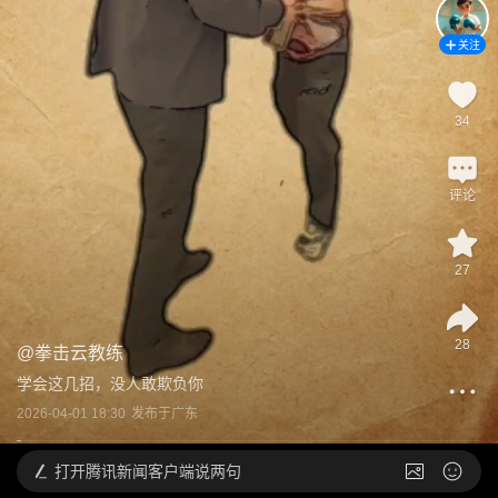
关注
34
评论
27
28
@
拳击云教练
学会这几招，没人敢欺负你
2026-04-01 18:30
发布于
广东
打开
腾讯新闻客户端说两句