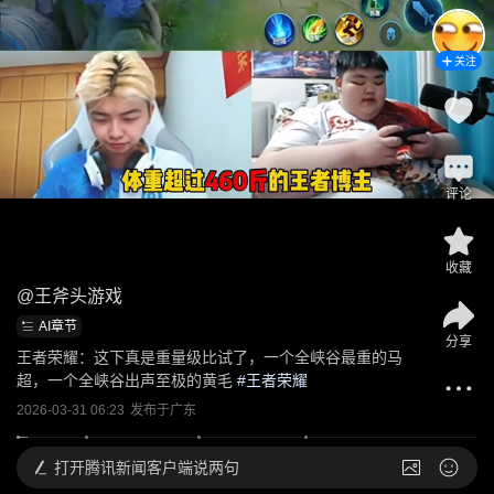
关注
评论
收藏
@
王斧头游戏
AI章节
分享
王者荣耀：这下真是重量级比试了，一个全峡谷最重的马
超，一个全峡谷出声至极的黄毛
 #
王者荣耀
2026-03-31 06:23
发布于
广东
打开
腾讯新闻客户端说两句