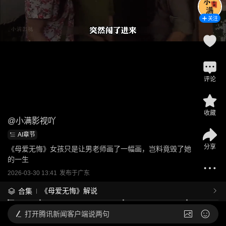
关注
评论
收藏
@
小满影视吖
AI章节
分享
《母爱无悔》女孩只是让男老师画了一幅画，岂料竟毁了她
的一生
2026-03-30 13:41
发布于
广东
《母爱无悔》解说
合集
打开
腾讯新闻客户端说两句