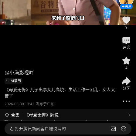
关注
9
评论
4
@
小满影视吖
AI章节
分享
《母爱无悔》儿子出事女儿高烧，生活工作一团乱，女人太
苦了
2026-03-30 13:41
发布于
广东
《母爱无悔》解说
合集
打开
腾讯新闻客户端说两句