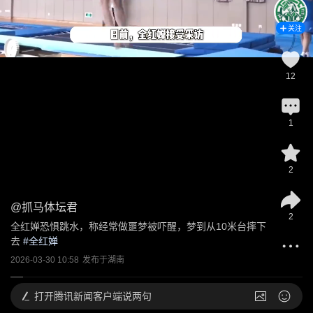
关注
12
1
2
@
抓马体坛君
2
全红婵恐惧跳水，称经常做噩梦被吓醒，梦到从10米台摔下
去
 #
全红婵
2026-03-30 10:58
发布于
湖南
打开
腾讯新闻客户端说两句