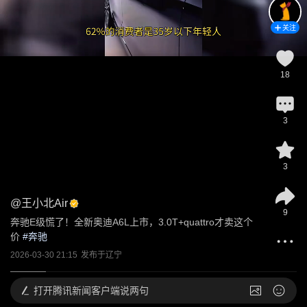
关注
18
3
3
@
王小北Air
9
奔驰E级慌了！全新奥迪A6L上市，3.0T+quattro才卖这个
价
 #
奔驰
2026-03-30 21:15
发布于
辽宁
打开
腾讯新闻客户端说两句