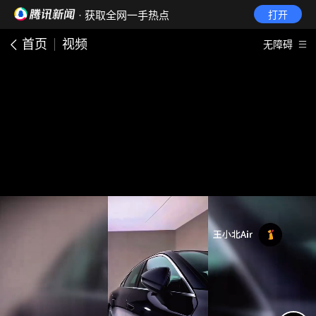
· 获取全网一手热点
打开
首页
视频
无障碍