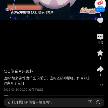
关注
3
评论
3
@
C位看音乐现场
1
回顾“如来佛”朱龙广生前采访，当时还精神矍铄，如今却永
远离开了我们
2026-03-30 00:00
发布于
山西
打开
腾讯新闻客户端说两句